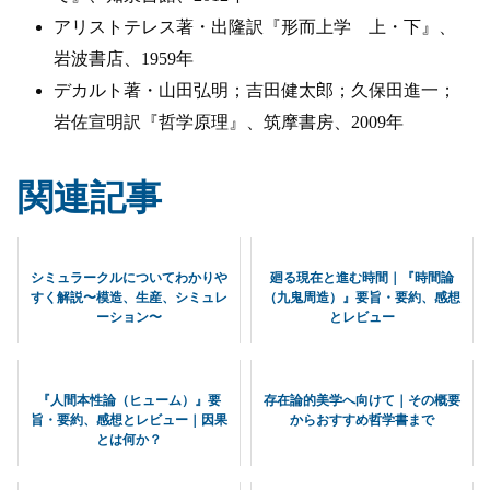
アリストテレス著・出隆訳『形而上学 上・下』、
岩波書店、1959年
デカルト著・山田弘明；吉田健太郎；久保田進一；
岩佐宣明訳『哲学原理』、筑摩書房、2009年
関連記事
シミュラークルについてわかりや
廻る現在と進む時間｜『時間論
すく解説〜模造、生産、シミュレ
（九鬼周造）』要旨・要約、感想
ーション〜
とレビュー
『人間本性論（ヒューム）』要
存在論的美学へ向けて｜その概要
旨・要約、感想とレビュー｜因果
からおすすめ哲学書まで
とは何か？