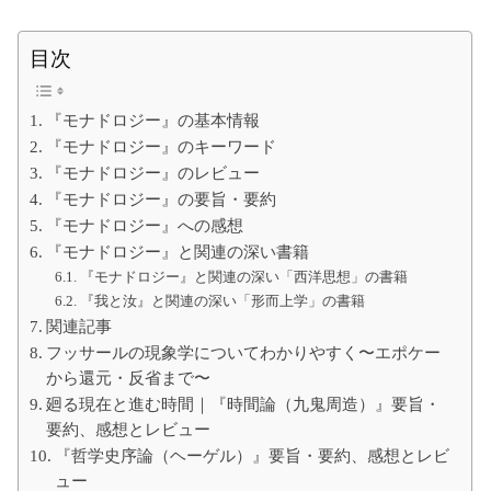
て
の
大
目次
学
生
の
た
『モナドロジー』の基本情報
め
に
『モナドロジー』のキーワード
『モナドロジー』のレビュー
『モナドロジー』の要旨・要約
『モナドロジー』への感想
『モナドロジー』と関連の深い書籍
『モナドロジー』と関連の深い「西洋思想」の書籍
『我と汝』と関連の深い「形而上学」の書籍
関連記事
フッサールの現象学についてわかりやすく〜エポケー
から還元・反省まで〜
廻る現在と進む時間｜『時間論（九鬼周造）』要旨・
要約、感想とレビュー
『哲学史序論（ヘーゲル）』要旨・要約、感想とレビ
ュー