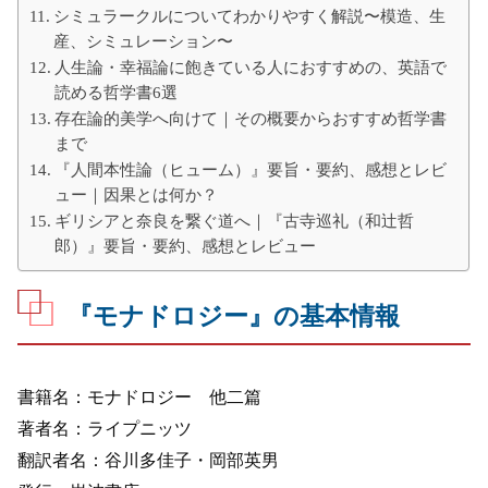
シミュラークルについてわかりやすく解説〜模造、生
産、シミュレーション〜
人生論・幸福論に飽きている人におすすめの、英語で
読める哲学書6選
存在論的美学へ向けて｜その概要からおすすめ哲学書
まで
『人間本性論（ヒューム）』要旨・要約、感想とレビ
ュー｜因果とは何か？
ギリシアと奈良を繋ぐ道へ｜『古寺巡礼（和辻哲
郎）』要旨・要約、感想とレビュー
『モナドロジー』の基本情報
書籍名：モナドロジー 他二篇
著者名：ライプニッツ
翻訳者名：谷川多佳子・岡部英男