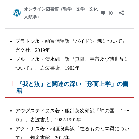
プラトン著・納富信留訳『パイドン−魂について』、
光文社、2019年
ブルーノ著・清水純一訳『無限、宇宙及び諸世界に
ついて』、岩波書店、1982年
『我と汝』と関連の深い「形而上学」の書
籍
アウグスティヌス著・服部英次郎訳『神の国 １〜
５』、岩波書店、1982-1991年
アクィナス著・稲垣良典訳『在るものと本質につい
て』、知泉書館、2012年