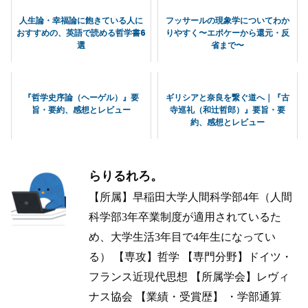
人生論・幸福論に飽きている人に
フッサールの現象学についてわか
おすすめの、英語で読める哲学書6
りやすく〜エポケーから還元・反
選
省まで〜
『哲学史序論（ヘーゲル）』要
ギリシアと奈良を繋ぐ道へ｜『古
旨・要約、感想とレビュー
寺巡礼（和辻哲郎）』要旨・要
約、感想とレビュー
らりるれろ。
【所属】早稲田大学人間科学部4年（人間
科学部3年卒業制度が適用されているた
め、大学生活3年目で4年生になってい
る） 【専攻】哲学 【専門分野】ドイツ・
フランス近現代思想 【所属学会】レヴィ
ナス協会 【業績・受賞歴】 ・学部通算