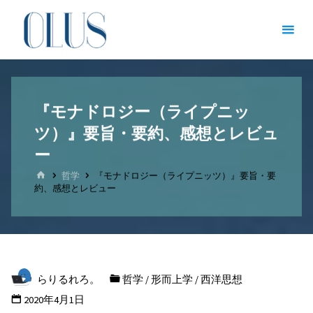
コ
オン
ン
ライ
テ
ン図
ン
書館
ツ
（哲
『モナドロジー（ライプニッ
へ
学・
ツ）』要旨・要約、感想とレビュ
ス
文
キ
ー
学・
ッ
ホ
哲学
『モナドロジー（ライプニッツ）』要旨・要
ー
文化
約、感想とレビュー
プ
ム
人類
学）
哲
学
を
らりるれろ。
哲学
/
形而上学
/
西洋思想
志
す
2020年4月1日
全