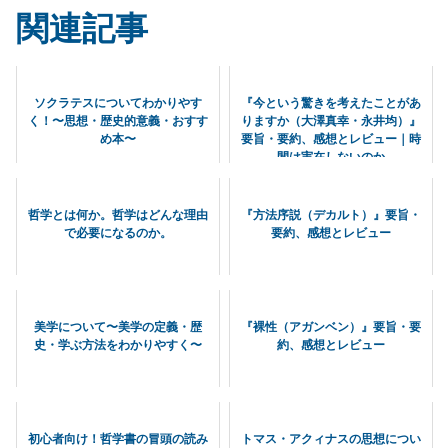
関連記事
ソクラテスについてわかりやす
『今という驚きを考えたことがあ
く！〜思想・歴史的意義・おすす
りますか（大澤真幸・永井均）』
め本〜
要旨・要約、感想とレビュー｜時
間は実在しないのか
哲学とは何か。哲学はどんな理由
『方法序説（デカルト）』要旨・
で必要になるのか。
要約、感想とレビュー
美学について〜美学の定義・歴
『裸性（アガンベン）』要旨・要
史・学ぶ方法をわかりやすく〜
約、感想とレビュー
初心者向け！哲学書の冒頭の読み
トマス・アクィナスの思想につい