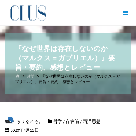
コ
オン
ン
ライ
テ
ン図
ン
書館
ツ
（哲
『なぜ世界は存在しないのか
へ
学・
（マルクス＝ガブリエル）』要
ス
文
キ
旨・要約、感想とレビュー
学・
ッ
ホ
哲学
『なぜ世界は存在しないのか（マルクス＝ガ
ー
文化
ブリエル）』要旨・要約、感想とレビュー
プ
ム
人類
学）
哲
学
を
らりるれろ。
哲学
/
存在論
/
西洋思想
志
す
2020年4月22日
全