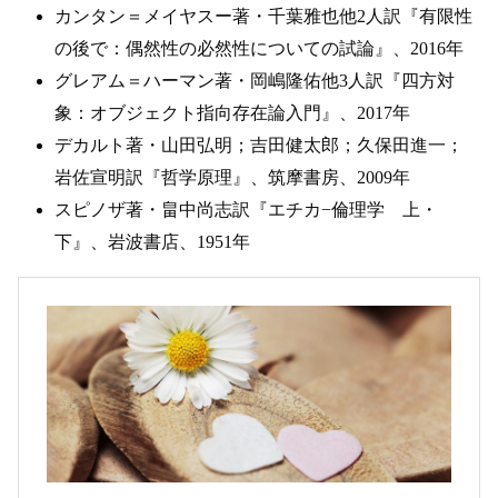
カンタン＝メイヤスー著・千葉雅也他2人訳『有限性
の後で：偶然性の必然性についての試論』、2016年
グレアム＝ハーマン著・岡嶋隆佑他3人訳『四方対
象：オブジェクト指向存在論入門』、2017年
デカルト著・山田弘明；吉田健太郎；久保田進一；
岩佐宣明訳『哲学原理』、筑摩書房、2009年
スピノザ著・畠中尚志訳『エチカ−倫理学 上・
下』、岩波書店、1951年