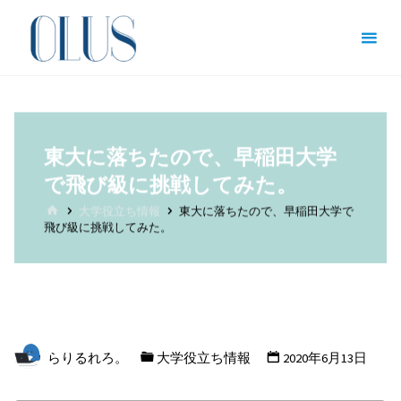
コ
オン
ン
ライ
テ
ン図
ン
書館
ツ
（哲
へ
東大に落ちたので、早稲田大学
学・
ス
で飛び級に挑戦してみた。
文
キ
ホ
学・
大学役立ち情報
東大に落ちたので、早稲田大学で
ッ
ー
飛び級に挑戦してみた。
ム
文化
プ
人類
学）
哲
学
を
らりるれろ。
大学役立ち情報
2020年6月13日
志
す
全