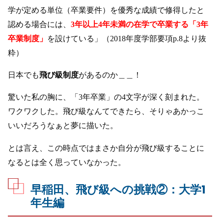
学が定める単位（卒業要件）を優秀な成績で修得したと
認める場合には、
3年以上4年未満の在学で卒業する「3年
卒業制度」
を設けている」（2018年度学部要項p.8より抜
粋）
日本でも
飛び級制度
があるのか＿＿！
驚いた私の胸に、「3年卒業」の4文字が深く刻まれた。
ワクワクした。飛び級なんてできたら、そりゃあかっこ
いいだろうなぁと夢に描いた。
とは言え、この時点ではまさか自分が飛び級することに
なるとは全く思っていなかった。
早稲田、飛び級への挑戦②：大学1
年生編