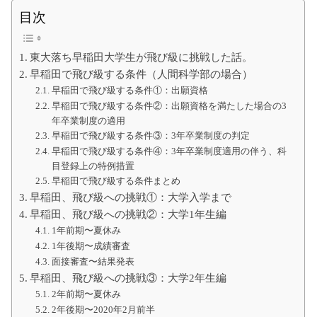
て
の
目次
大
学
生
東大落ち早稲田大学生が飛び級に挑戦した話。
の
た
早稲田で飛び級する条件（人間科学部の場合）
め
早稲田で飛び級する条件①：出願資格
に
早稲田で飛び級する条件②：出願資格を満たした場合の3
年卒業制度の適用
早稲田で飛び級する条件③：3年卒業制度の判定
早稲田で飛び級する条件④：3年卒業制度適用の伴う、科
目登録上の特例措置
早稲田で飛び級する条件まとめ
早稲田、飛び級への挑戦①：大学入学まで
早稲田、飛び級への挑戦②：大学1年生編
1年前期〜夏休み
1年後期〜成績審査
面接審査〜結果発表
早稲田、飛び級への挑戦③：大学2年生編
2年前期〜夏休み
2年後期〜2020年2月前半