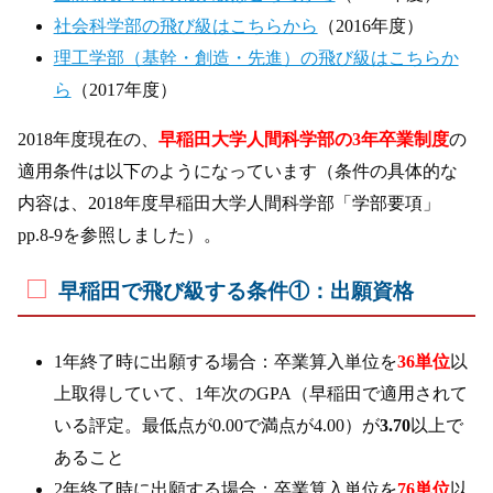
社会科学部の飛び級はこちらから
（2016年度）
理工学部（基幹・創造・先進）の飛び級はこちらか
ら
（2017年度）
2018年度現在の、
早稲田大学人間科学部の3年卒業制度
の
適用条件は以下のようになっています（条件の具体的な
内容は、2018年度早稲田大学人間科学部「学部要項」
pp.8-9を参照しました）。
早稲田で飛び級する条件①：出願資格
1年終了時に出願する場合：卒業算入単位を
36単位
以
上取得していて、1年次のGPA（早稲田で適用されて
いる評定。最低点が0.00で満点が4.00）が
3.70
以上で
あること
2年終了時に出願する場合：卒業算入単位を
76単位
以