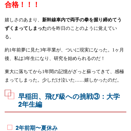
合格！！！
嬉しさのあまり、
新幹線車内で両手の拳を握り締めてう
ずくまってしまった
のを昨日のことのように覚えてい
る。
約1年前夢に見た3年卒業が、ついに現実になった。1ヶ月
後、私は3年生になり、研究を始められるのだ！
東大に落ちてから1年間の記憶がざっと蘇ってきて、感極
まってしまった。少しだけ泣いた……嬉しかったのだ。
早稲田、飛び級への挑戦③：大学
2年生編
2年前期〜夏休み