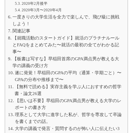
2020年2月後半
2020年3月〜2020年4月
一度きりの大学生活を全力で楽しんで、飛び級に挑戦
しよう！
関連記事
【就職活動のスタートガイド】就活のプラチナルール
とFAQをまとめてみた〜就活の最初の全てがわかる記
事〜
【板書は写すな】早稲田首席のGPA満点男が教える大
学の講義の受け方
遂に発覚！早稲田のGPAの平均（通算・学期ごと）〜
GPAの分布や推移まで〜
【無料で読める】実存主義を学ぶ人におすすめの哲学
書・論文26選
【思いは不要】早稲田のGPA満点男が教える大学のレ
ポートの書き方
理系として大学に進学した私が、哲学を専攻して卒論
を書くまでの話。
大学の講義で発言・質問するのが怖い人に伝えたい3