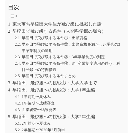
て
の
目次
大
学
生
東大落ち早稲田大学生が飛び級に挑戦した話。
の
た
早稲田で飛び級する条件（人間科学部の場合）
め
早稲田で飛び級する条件①：出願資格
に
早稲田で飛び級する条件②：出願資格を満たした場合の3
年卒業制度の適用
早稲田で飛び級する条件③：3年卒業制度の判定
早稲田で飛び級する条件④：3年卒業制度適用の伴う、科
目登録上の特例措置
早稲田で飛び級する条件まとめ
早稲田、飛び級への挑戦①：大学入学まで
早稲田、飛び級への挑戦②：大学1年生編
1年前期〜夏休み
1年後期〜成績審査
面接審査〜結果発表
早稲田、飛び級への挑戦③：大学2年生編
2年前期〜夏休み
2年後期〜2020年2月前半