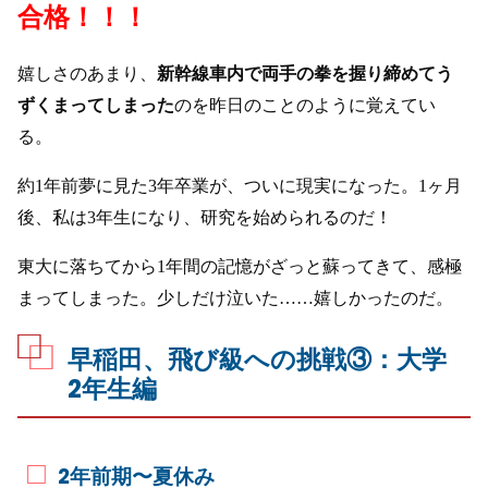
合格！！！
嬉しさのあまり、
新幹線車内で両手の拳を握り締めてう
ずくまってしまった
のを昨日のことのように覚えてい
る。
約1年前夢に見た3年卒業が、ついに現実になった。1ヶ月
後、私は3年生になり、研究を始められるのだ！
東大に落ちてから1年間の記憶がざっと蘇ってきて、感極
まってしまった。少しだけ泣いた……嬉しかったのだ。
早稲田、飛び級への挑戦③：大学
2年生編
2年前期〜夏休み