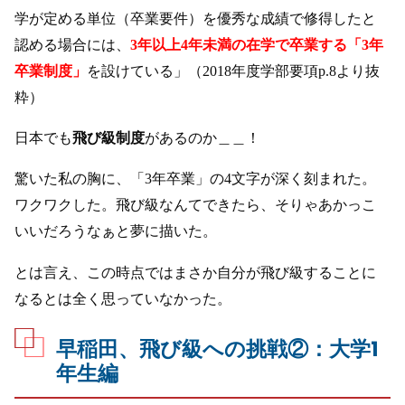
学が定める単位（卒業要件）を優秀な成績で修得したと
認める場合には、
3年以上4年未満の在学で卒業する「3年
卒業制度」
を設けている」（2018年度学部要項p.8より抜
粋）
日本でも
飛び級制度
があるのか＿＿！
驚いた私の胸に、「3年卒業」の4文字が深く刻まれた。
ワクワクした。飛び級なんてできたら、そりゃあかっこ
いいだろうなぁと夢に描いた。
とは言え、この時点ではまさか自分が飛び級することに
なるとは全く思っていなかった。
早稲田、飛び級への挑戦②：大学1
年生編