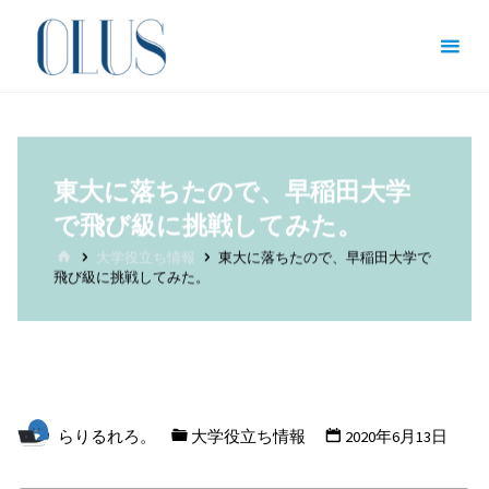
コ
オン
ン
ライ
テ
ン図
ン
書館
ツ
（哲
へ
東大に落ちたので、早稲田大学
学・
ス
で飛び級に挑戦してみた。
文
キ
ホ
学・
大学役立ち情報
東大に落ちたので、早稲田大学で
ッ
ー
飛び級に挑戦してみた。
ム
文化
プ
人類
学）
哲
学
を
らりるれろ。
大学役立ち情報
2020年6月13日
志
す
全