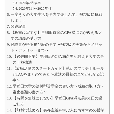
2020年2月後半
2020年3月〜2020年4月
一度きりの大学生活を全力で楽しんで、飛び級に挑戦
しよう！
関連記事
【板書は写すな】早稲田首席のGPA満点男が教える大
学の講義の受け方
経験者が語る飛び級の全て〜飛び級の実態からメリッ
ト・デメリットまで〜
【過去問不要】早稲田のGPA満点男が教える大学のテ
スト勉強法
【就職活動のスタートガイド】就活のプラチナルール
とFAQをまとめてみた〜就活の最初の全てがわかる記
事〜
早稲田大学の給付型奨学金の貰い方〜成績の取り方・
審査書類の書き方〜
【時間を無駄にしない】早稲田GPA満点男の1日の過
ごし方
【無料で読める】実存主義を学ぶ人におすすめの哲学