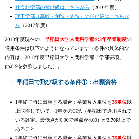
社会科学部の飛び級はこちらから
（2016年度）
理工学部（基幹・創造・先進）の飛び級はこちらか
ら
（2017年度）
2018年度現在の、
早稲田大学人間科学部の3年卒業制度
の
適用条件は以下のようになっています（条件の具体的な
内容は、2018年度早稲田大学人間科学部「学部要項」
pp.8-9を参照しました）。
早稲田で飛び級する条件①：出願資格
1年終了時に出願する場合：卒業算入単位を
36単位
以
上取得していて、1年次のGPA（早稲田で適用されて
いる評定。最低点が0.00で満点が4.00）が
3.70
以上で
あること
2年終了時に出願する場合：卒業算入単位を
76単位
以