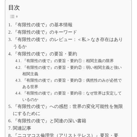
て
の
目次
大
学
生
『有限性の後で』の基本情報
の
た
『有限性の後で』のキーワード
め
『有限性の後で』のレビュー：＜私＞なき存在はあり
に
うるか
『有限性の後で』の要旨・要約
『有限性の後で』の要旨・要約①：相関主義の限界
『有限性の後で』の要旨・要約②：弱い相関主義と強い
相関主義
『有限性の後で』の要旨・要約③：偶然性のみが必然で
ある世界
『有限性の後で』の要旨・要約④：なぜ世界は安定して
いるのか
『有限性の後で』への感想：世界の変化可能性を無限
にするために
『有限性の後で』と関連の深い書籍
関連記事
『ニコマコス倫理学（アリストテレス）』要旨・要