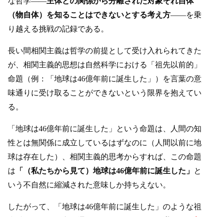
な哲学——
主体との関係から分離された対象それ自体
（物自体）を知ることはできないとする考え方
——を乗
り越える挑戦の記録である。
長い間相関主義は哲学の前提として受け入れられてきた
が、相関主義的思想は自然科学における「祖先以前的」
命題（例：「地球は46億年前に誕生した」）を言葉の意
味通りに受け取ることができないという限界を抱えてい
る。
「地球は46億年前に誕生した」という命題は、人間の知
性とは無関係に成立しているはずなのに（人間以前に地
球は存在した）、相関主義的思考からすれば、この命題
は
「（私たちから見て）地球は46億年前に誕生した」
と
いう不自然に縮減された意味しか持ちえない。
したがって、「地球は46億年前に誕生した」のような祖