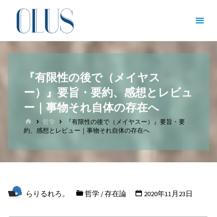
コ
オン
ン
ライ
テ
ン図
ン
書館
ツ
（哲
『有限性の後で（メイヤス
へ
学・
ー）』要旨・要約、感想とレビュ
ス
文
キ
ー｜事物それ自体の存在へ
学・
ッ
ホ
哲学
『有限性の後で（メイヤスー）』要旨・要
ー
文化
約、感想とレビュー｜事物それ自体の存在へ
プ
ム
人類
学）
哲
学
を
らりるれろ。
哲学
/
存在論
2020年11月23日
志
す
全