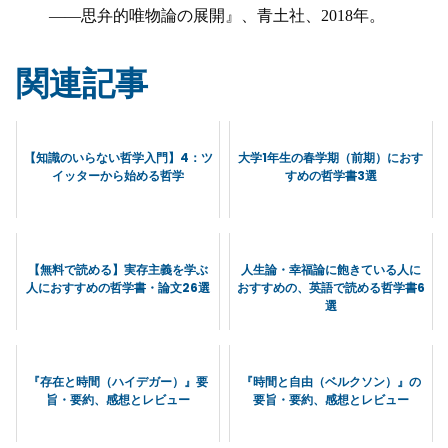
——思弁的唯物論の展開』、青土社、2018年。
関連記事
【知識のいらない哲学入門】4：ツ
大学1年生の春学期（前期）におす
イッターから始める哲学
すめの哲学書3選
【無料で読める】実存主義を学ぶ
人生論・幸福論に飽きている人に
人におすすめの哲学書・論文26選
おすすめの、英語で読める哲学書6
選
『存在と時間（ハイデガー）』要
『時間と自由（ベルクソン）』の
旨・要約、感想とレビュー
要旨・要約、感想とレビュー