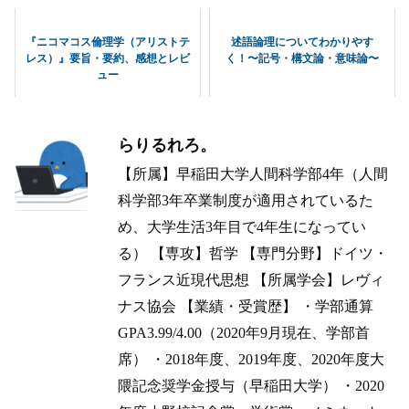
『ニコマコス倫理学（アリストテ
述語論理についてわかりやす
レス）』要旨・要約、感想とレビ
く！〜記号・構文論・意味論〜
ュー
らりるれろ。
【所属】早稲田大学人間科学部4年（人間
科学部3年卒業制度が適用されているた
め、大学生活3年目で4年生になってい
る） 【専攻】哲学 【専門分野】ドイツ・
フランス近現代思想 【所属学会】レヴィ
ナス協会 【業績・受賞歴】 ・学部通算
GPA3.99/4.00（2020年9月現在、学部首
席） ・2018年度、2019年度、2020年度大
隈記念奨学金授与（早稲田大学） ・2020