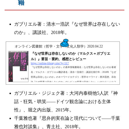
籍
ガブリエル著：清水一浩訳『なぜ世界は存在しない
のか』、講談社、2018年。
オンライン図書館（哲学・文学・文化人類学）
2020.04.22
『なぜ世界は存在しないのか（マルクス＝ガブリエ
ル）』要旨・要約、感想とレビュー
https://online-library.site/?p=517
『なぜ世界は存在しないのか』の基本情報書籍名：なぜ世界は存在しないのか著者
名：マルクス・ガブリエル翻訳者名：清水一浩発行：講談社発行年：2018年『なぜ
世界は存在しないのか』のキーワードカテゴリ：哲学キーワード：西洋思想、存在
論『なぜ世界は存在しないのか』のレビュー世界は存在しない。いきなりこんなフ
レーズを本屋で見つけたら、思わず立ち止まってしまうだろう。私もそうだった
（そして気がついたら本書を購入していた）。そして疑問に思うはずだ。「いやい
ガブリエル・ジジェク著：大河内泰樹他5人訳『神
や、じゃあ私たちはどこに存在してるのさ」と。驚くべきこ...
話・狂気・哄笑——ドイツ観念論における主体
性』、堀之内出版、2015年。
千葉雅也著『思弁的実在論と現代について——千葉
雅也対談集』、青土社、2018年。