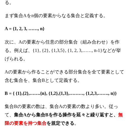
る。
まず集合Aをn個の要素からなる集合と定義する。
A = {1, 2, 3, ……, n}
次に、Aの要素から任意の部分集合（組み合わせ）を作
る。例えば、{1}, {2}, {1,3,5}, {1, 2, 3,……, n-1}などが挙
げられる。
Aの要素から作ることができる部分集合を全て要素として
含む集合を、集合Bとして定義する。
B = { {1},{2},…….{n}, {1,2},{1,3},………, {1,2,3,……., n}}
集合Bの要素の数は、集合Aの要素の数より多い。従っ
て、
集合Aから集合Bを作る操作を延々と繰り返すと、
無
限の要素を持つ集合
を規定できる
。