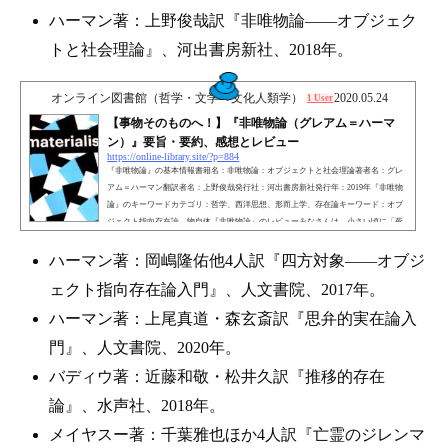
ハーマン著：上野俊哉訳『非唯物論——オブジェク
トと社会理論』、河出書房新社、2018年。
オンライン図書館（哲学・文学・文化人類学）
2020.05.24
1 User
【事物そのものへ！】『非唯物論（グレアム＝ハーマ
ン）』要旨・要約、感想とレビュー
https://online-library.site/?p=884
『非唯物論』の基本情報書籍名：非唯物論：オブジェクトと社会理論著者名：グレ
アム＝ハーマン翻訳者名：上野俊哉発行社：河出書房新社発行年：2019年『非唯物
論』のキーワードカテゴリ：哲学、西洋思想、形而上学、存在論キーワード：オブ
ジェクト指向存在論、物自体『非唯物論』のレビューみなさんは、小さい頃に「死
んだらどうなるんだろう？」と不安で眠れなくなった経験はないだろうか。今「い
る」私が「いなくなる」。考えただけで背筋が凍る話である。この恐怖を感じると
ハーマン著：岡嶋隆佑他4人訳『四方対象——オブジ
き、私たちは「いる（存在する）とは何か？」という哲学...
ェクト指向存在論入門』、人文書院、2017年。
ハーマン著：上尾真道・森玄斎訳『思弁的実在論入
門』、人文書院、2020年。
バディウ著：近藤和敬・松井久訳『推移的存在
論』、水声社、2018年。
メイヤスー著：千葉雅也ほか4人訳『亡霊のジレンマ