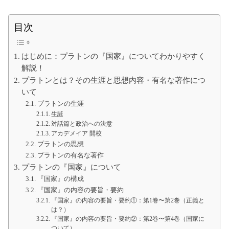
て
の
大
目次
学
生
の
た
はじめに：プラトンの『国家』についてわかりやすく
め
に
解説！
プラトンとは？その生涯と思想内容・有名な著作につ
いて
プラトンの生涯
生誕
対話篇と政治への決意
アカデメイア 開校
プラトンの思想
プラトンの有名な著作
プラトンの『国家』について
『国家』の構成
『国家』の内容の要旨・要約
『国家』の内容の要旨・要約①：第1巻〜第2巻（正義と
は？）
『国家』の内容の要旨・要約②：第2巻〜第4巻（国家に
ついて）