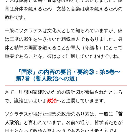
テスは
体育と文芸・音楽
を教科として選定しました。体
育は身体を鍛えるため、文芸と音楽は魂を鍛えるための
教科です。
一般にソクラテスは文化人として知られていますが、彼
は三度の戦争を生き抜いた精鋭軍人でもありました。身
体と精神の両面を鍛えることが軍人（守護者）にとって
重要であることを、彼はよく理解していたわけですね。
『国家』の内容の要旨・要約③：第5巻〜
第7巻（哲人政治への道）
さて、理想国家建設のための設計図が素描されたところ
で、議論はいよいよ
政治
へと進展していきます。
ソクラテスが掲げた理想の政治のあり方は、一般に
「哲
人政治」
と言われています。名前の通り、哲学者たちが
国王となって政治を営むべきであるという考え方です。