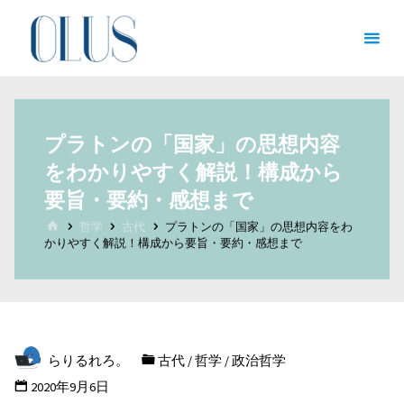
コ
オン
ン
ライ
テ
ン図
ン
書館
ツ
（哲
プラトンの「国家」の思想内容
へ
学・
をわかりやすく解説！構成から
ス
文
キ
要旨・要約・感想まで
学・
ッ
ホ
哲学
古代
プラトンの「国家」の思想内容をわ
ー
文化
かりやすく解説！構成から要旨・要約・感想まで
プ
ム
人類
学）
哲
学
を
らりるれろ。
古代
/
哲学
/
政治哲学
志
す
2020年9月6日
全