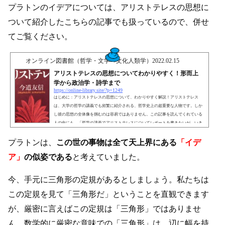
プラトンのイデアについては、アリストテレスの思想に
ついて紹介したこちらの記事でも扱っているので、併せ
てご覧ください。
オンライン図書館（哲学・文学・文化人類学）
2022.02.15
アリストテレスの思想についてわかりやすく！形而上
学から政治学・詩学まで
https://online-library.site/?p=1249
はじめに：アリストテレスの思想について、わかりやすく解説！アリストテレス
は、大学の哲学の講義でも頻繁に紹介される、哲学史上の超重要な人物です。しか
し彼の思想の全体像を掴むのは容易ではありません。この記事を読んでくれている
人の中にも、「哲学の講義でアリストテレスについてレポートを書きたいが、いき
なり本を読むのは面倒くさい…」と感じている人が多くいることでしょう。そんな
人たちのために、今回はアリストテレスの思想について網羅的に・わかりやすくま
プラトンは、
この世の事物は全て天上界にある
「イデ
とめてみました！アリストテレスについてレポートを書きたい...
ア」
の似姿である
と考えていました。
今、手元に三角形の定規があるとしましょう。私たちは
この定規を見て「三角形だ」ということを直観できます
が、厳密に言えばこの定規は「三角形」ではありませ
ん。数学的に厳密な意味での「三角形」は、辺に幅を持