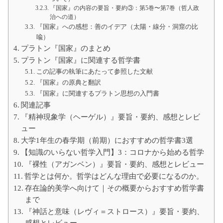
『国家』の内容の要旨・要約③：第5巻〜第7巻（哲人政
治への道）
『国家』への感想：善のイデア（太陽・線分・洞窟の比
喩）
プラトン『国家』のまとめ
プラトン『国家』に関連する哲学書
この記事の執筆にあたって参照した文献
『国家』の原典と翻訳
『国家』に関連するプラトン思想の入門書
関連記事
『精神現象学（ヘーゲル）』要旨・要約、感想とレビ
ュー
大学1年生の春学期（前期）におすすめの哲学書3選
【知識のいらない哲学入門】3：コロナから始める哲学
『裸性（アガンベン）』要旨・要約、感想とレビュー
哲学とは何か。哲学はどんな理由で必要になるのか。
存在論的美学へ向けて｜その概要からおすすめ哲学書
まで
『神話と意味（レヴィ＝ストロース）』要旨・要約、