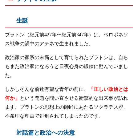
生誕
プラトン（紀元前427年〜紀元前347年）は、ペロポネソ
ス戦争の渦中のアテネで生まれました。
政治家の家系の末裔として育てられたプラトンは、自ら
もまた政治家になろうと日夜心身の鍛錬に励んでいまし
た。
しかしそんな前途有望な青年の前に、
「正しい政治とは
何か」
という問題を問い直させる衝撃的な出来事が訪れ
ます。プラトンの思想上の師匠にあたるソクラテスが、
不条理な理由で処刑されてしまったのです。
対話篇と政治への決意