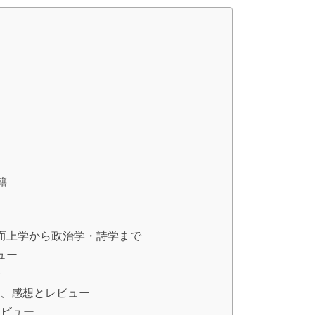
籍
而上学から政治学・詩学まで
ュー
〜
約、感想とレビュー
レビュー