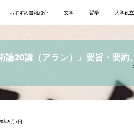
おすすめ書籍紹介
文学
哲学
大学役立
芸術論20講（アラン）』要旨・要約
020年5月7日