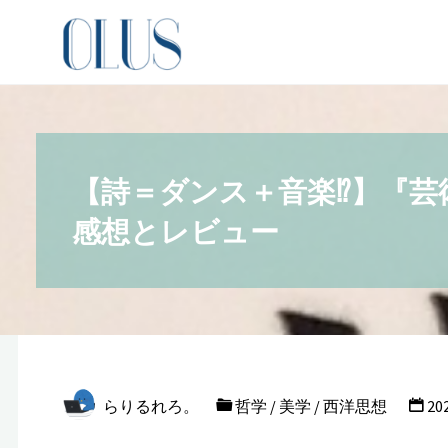
コ
オン
ン
ライ
テ
ン図
ン
書館
ツ
（哲
へ
【詩＝ダンス＋音楽⁉︎】『
学・
ス
感想とレビュー
文
キ
学・
ッ
文化
プ
人類
学）
哲
らりるれろ。
哲学
/
美学
/
西洋思想
2
学
を
志