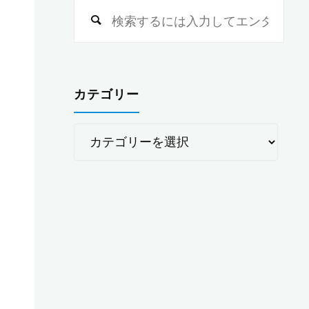
検
索
対
象:
カテゴリー
カ
テ
ゴ
リ
ー