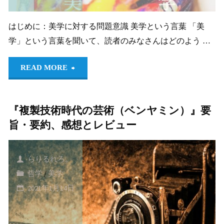
や
と
す
はじめに：美学に対する問題意識 美学という言葉 「美
学」という言葉を聞いて、読者のみなさんはどのよう …
ア
く〜"
"＜
リ
READ MORE
他
ス
『複製技術時代の芸術（ベンヤミン）』要
者
ト
旨・要約、感想とレビュー
＞
テ
へ
レ
らりるれろ。
哲学
/
美学
向
ス
2021年1月14日
か
（＜