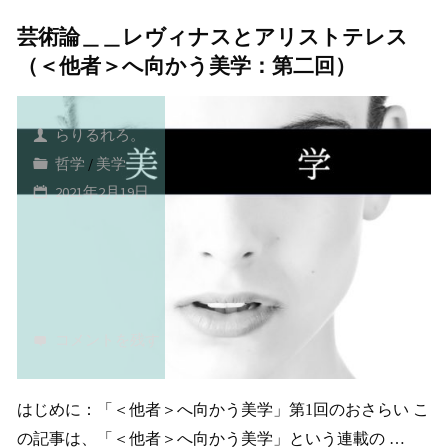
芸術論＿＿レヴィナスとアリストテレス
に
（＜他者＞へ向かう美学：第二回）
つ
い
らりるれろ。
哲学
/
美学
て〜
2021年2月19日
美
学
の
コメントを残す
定
義・
はじめに：「＜他者＞へ向かう美学」第1回のおさらい こ
の記事は、「＜他者＞へ向かう美学」という連載の …
歴