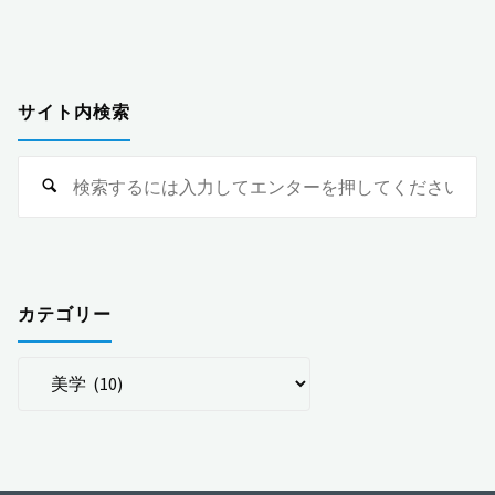
良
の
と
を
レ
ペ
サイト内検索
繋
ビ
検
ー
ぐ
ュ
索
道
対
ジ
ー"
象
へ
送
カテゴリー
｜
カ
り
『古
テ
寺
ゴ
リ
巡