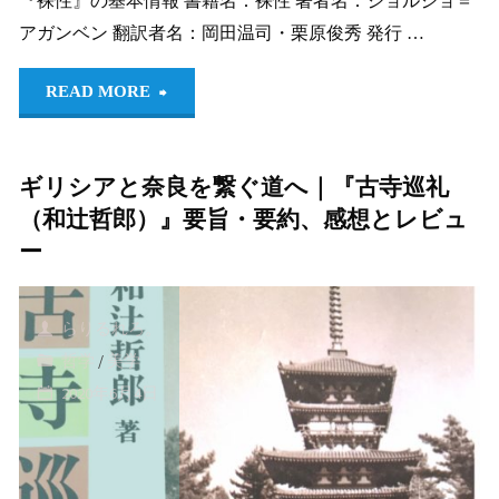
『裸性』の基本情報 書籍名：裸性 著者名：ジョルジョ＝
書
アガンベン 翻訳者名：岡田温司・栗原俊秀 発行 …
ア
ま
"『裸
ピ
READ MORE
で"
性
ー
ギリシアと奈良を繋ぐ道へ｜『古寺巡礼
（ア
ル
（和辻哲郎）』要旨・要約、感想とレビュ
ガ
（マ
ー
ン
リ
らりるれろ。
ベ
オ
哲学
/
美学
ン）』
＝
2020年6月4日
要
ペ
旨・
ル