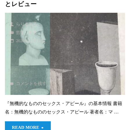
的
旨・
較」"
とレビュー
美
要
らりるれろ。
学
約、
哲学
/
美学
へ
感
2020年12月10日
向
想
け
と
て
レ
コメントを残す
｜
ビ
『無機的なもののセックス・アピール』の基本情報 書籍
そ
ュ
名：無機的なもののセックス・アピール 著者名：マ …
の
ー"
"『無
READ MORE