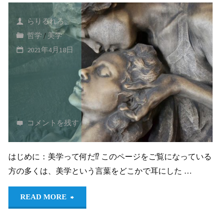
て
の
大
らりるれろ。
学
生
哲学
/
美学
の
2021年4月18日
た
め
に
コメントを残す
はじめに：美学って何だ⁉︎ このページをご覧になっている
方の多くは、美学という言葉をどこかで耳にした …
"美
READ MORE
学