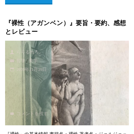
概
機
要
『裸性（アガンベン）』要旨・要約、感想
的
か
とレビュー
な
ら
も
らりるれろ。
お
哲学
/
美学
の
す
2020年11月29日
の
す
セ
め
ッ
哲
コメントを残す
ク
学
ス・