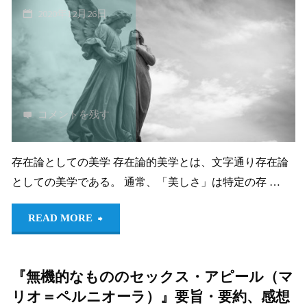
代
ス
二
2020年12月26日
の
と
回）"
芸
カ
術
ン
コメントを残す
（ベ
ト
ン
の
存在論としての美学 存在論的美学とは、文字通り存在論
としての美学である。 通常、「美しさ」は特定の存 …
ヤ
美
"存
ミ
学
READ MORE
在
ン）』
的
『無機的なもののセックス・アピール（マ
論
要
比
リオ＝ペルニオーラ）』要旨・要約、感想