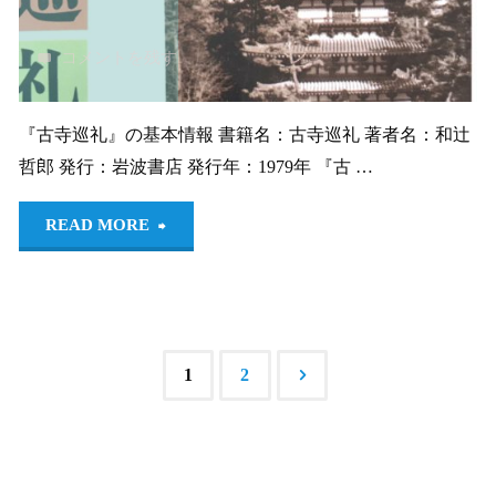
要
ニ
コメントを残す
約、
オ
『古寺巡礼』の基本情報 書籍名：古寺巡礼 著者名：和辻
感
ー
哲郎 発行：岩波書店 発行年：1979年 『古 …
想
ラ）』
"ギ
READ MORE
と
要
リ
レ
旨・
シ
ビ
要
ア
1
2
ュ
約、
投
と
ー"
感
稿
奈
想