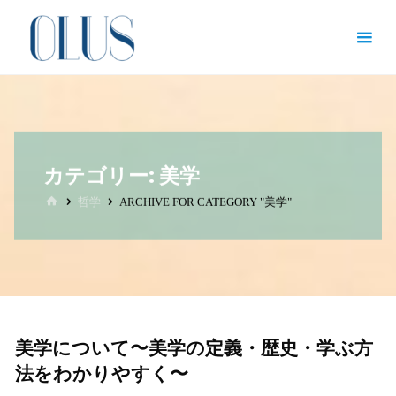
コ
オン
ン
ライ
テ
ン図
ン
書館
ツ
（哲
へ
学・
ス
カテゴリー:
美学
文
キ
ホ
哲学
ARCHIVE FOR CATEGORY "美学"
学・
ッ
ー
ム
文化
プ
人類
学）
哲
学
美学について〜美学の定義・歴史・学ぶ方
を
志
法をわかりやすく〜
す
全