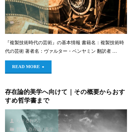
う
他
美
者
コメントを残す
学：
＞
第
へ
『複製技術時代の芸術』の基本情報 書籍名：複製技術時
代の芸術 著者名：ヴァルター・ベンヤミン 翻訳者 …
一
向
"『複
回
か
READ MORE
製
「レ
う
存在論的美学へ向けて｜その概要からおす
技
ヴ
美
すめ哲学書まで
術
ィ
学：
時
ナ
第
らりるれろ。
哲学
/
存在論
/
美学