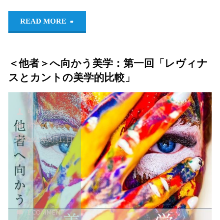
"芸
史・
READ MORE
術
学
＜他者＞へ向かう美学：第一回「レヴィナ
論
ぶ
スとカントの美学的比較」
＿
方
＿
法
らりるれろ。
哲学
/
美学
レ
を
2021年2月11日
ヴ
わ
ィ
か
ナ
り
1 COMMENT
ス