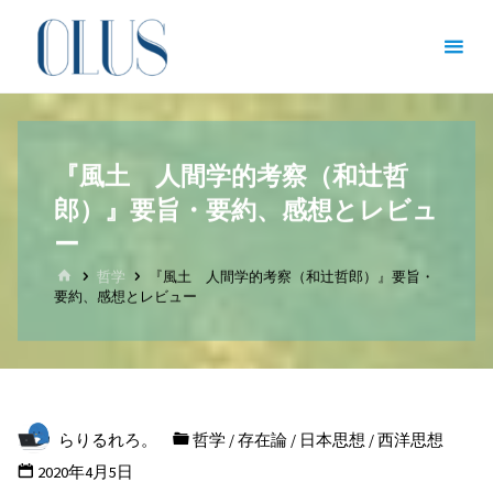
コ
オン
ン
ライ
テ
ン図
ン
書館
ツ
（哲
『風土 人間学的考察（和辻哲
へ
学・
郎）』要旨・要約、感想とレビュ
ス
文
キ
ー
学・
ッ
ホ
哲学
『風土 人間学的考察（和辻哲郎）』要旨・
ー
文化
要約、感想とレビュー
プ
ム
人類
学）
哲
学
を
らりるれろ。
哲学
/
存在論
/
日本思想
/
西洋思想
志
す
2020年4月5日
全