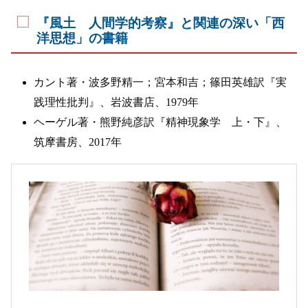
『風土 人間学的考察』と関連の深い「西
洋思想」の書籍
カント著・波多野精一；宮本和吉；篠田英雄訳『実
践理性批判』、岩波書店、1979年
ヘーゲル著・熊野純彦訳『精神現象学 上・下』、
筑摩書房、2017年