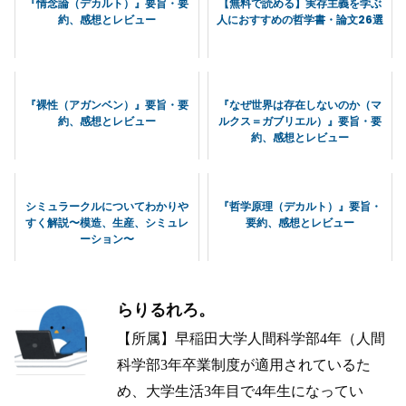
『情念論（デカルト）』要旨・要
【無料で読める】実存主義を学ぶ
約、感想とレビュー
人におすすめの哲学書・論文26選
『裸性（アガンベン）』要旨・要
『なぜ世界は存在しないのか（マ
約、感想とレビュー
ルクス＝ガブリエル）』要旨・要
約、感想とレビュー
シミュラークルについてわかりや
『哲学原理（デカルト）』要旨・
すく解説〜模造、生産、シミュレ
要約、感想とレビュー
ーション〜
らりるれろ。
【所属】早稲田大学人間科学部4年（人間
科学部3年卒業制度が適用されているた
め、大学生活3年目で4年生になってい