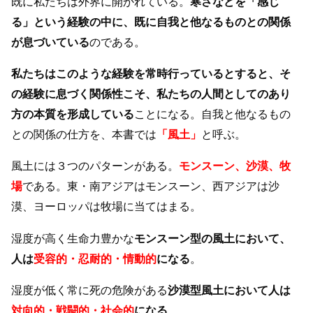
既に私たちは外界に開かれている。
寒さなどを「感じ
る」という経験の中に、既に自我と他なるものとの関係
が息づいている
のである。
私たちはこのような経験を常時行っているとすると、そ
の経験に息づく関係性こそ、私たちの人間としてのあり
方の本質を形成している
ことになる。自我と他なるもの
との関係の仕方を、本書では
「風土」
と呼ぶ。
風土には３つのパターンがある。
モンスーン、沙漠、牧
場
である。東・南アジアはモンスーン、西アジアは沙
漠、ヨーロッパは牧場に当てはまる。
湿度が高く生命力豊かな
モンスーン型の風土において、
人は
受容的・忍耐的・情動的
になる
。
湿度が低く常に死の危険がある
沙漠型風土において人は
対向的・戦闘的・社会的
になる
。