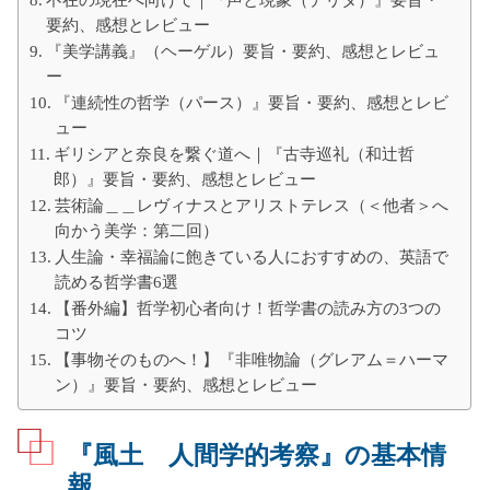
不在の現在へ向けて｜『声と現象（デリダ）』要旨・
要約、感想とレビュー
『美学講義』（ヘーゲル）要旨・要約、感想とレビュ
ー
『連続性の哲学（パース）』要旨・要約、感想とレビ
ュー
ギリシアと奈良を繋ぐ道へ｜『古寺巡礼（和辻哲
郎）』要旨・要約、感想とレビュー
芸術論＿＿レヴィナスとアリストテレス（＜他者＞へ
向かう美学：第二回）
人生論・幸福論に飽きている人におすすめの、英語で
読める哲学書6選
【番外編】哲学初心者向け！哲学書の読み方の3つの
コツ
【事物そのものへ！】『非唯物論（グレアム＝ハーマ
ン）』要旨・要約、感想とレビュー
『風土 人間学的考察』の基本情
報