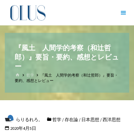
コ
オン
ン
ライ
テ
ン図
ン
書館
ツ
（哲
『風土 人間学的考察（和辻哲
へ
学・
郎）』要旨・要約、感想とレビュ
ス
文
キ
ー
学・
ッ
ホ
哲学
『風土 人間学的考察（和辻哲郎）』要旨・
ー
文化
要約、感想とレビュー
プ
ム
人類
学）
哲
学
を
らりるれろ。
哲学
/
存在論
/
日本思想
/
西洋思想
志
す
2020年4月5日
全