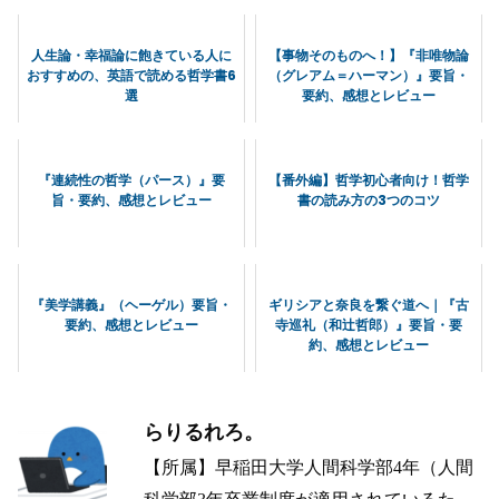
人生論・幸福論に飽きている人に
【事物そのものへ！】『非唯物論
おすすめの、英語で読める哲学書6
（グレアム＝ハーマン）』要旨・
選
要約、感想とレビュー
『連続性の哲学（パース）』要
【番外編】哲学初心者向け！哲学
旨・要約、感想とレビュー
書の読み方の3つのコツ
『美学講義』（ヘーゲル）要旨・
ギリシアと奈良を繋ぐ道へ｜『古
要約、感想とレビュー
寺巡礼（和辻哲郎）』要旨・要
約、感想とレビュー
らりるれろ。
【所属】早稲田大学人間科学部4年（人間