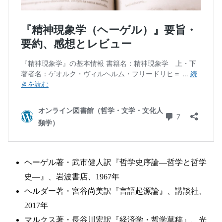
ヘーゲル著・武市健人訳『哲学史序論―哲学と哲学
史―』、岩波書店、1967年
ヘルダー著・宮谷尚美訳『言語起源論』、講談社、
2017年
マルクス著・長谷川宏訳『経済学・哲学草稿』、光