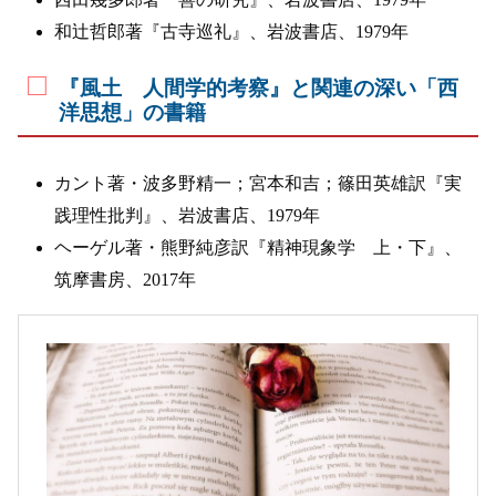
和辻哲郎著『古寺巡礼』、岩波書店、1979年
『風土 人間学的考察』と関連の深い「西
洋思想」の書籍
カント著・波多野精一；宮本和吉；篠田英雄訳『実
践理性批判』、岩波書店、1979年
ヘーゲル著・熊野純彦訳『精神現象学 上・下』、
筑摩書房、2017年