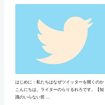
す
全
て
りるれろ。
ら
の
大
学
/
知識のいら
哲
学
い哲学入門
な
生
の
た
め
に
はじめに：私たちはなぜツイッターを開くのか
こんにちは。ライターのらりるれろです。【知
識のいらない哲 …