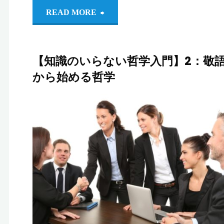
"【知
READ MORE
識
【知識のいらない哲学入門】2：敬
の
から始める哲学
い
ら
りるれろ。
ら
学
/
知識のいら
哲
な
い哲学入門
な
い
哲
学