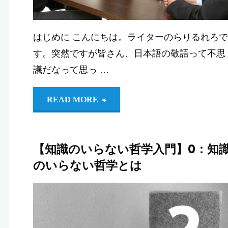
入
はじめに こんにちは。ライターのらりるれろで
門】
す。突然ですが皆さん、日本語の敬語って不思
4：
議だなって思っ …
ツ
"【知
READ MORE
イ
識
ッ
【知識のいらない哲学入門】0：知
の
のいらない哲学とは
タ
い
ー
ら
りるれろ。
か
学
/
知識のいら
な