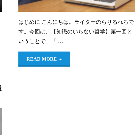
入
はじめに こんにちは。ライターのらりるれろで
門】
す。今回は、【知識のいらない哲学】第一回と
3：
いうことで、「 …
コ
"【知
READ MORE
ロ
識
ナ
識
の
か
い
ら
ら
始
な