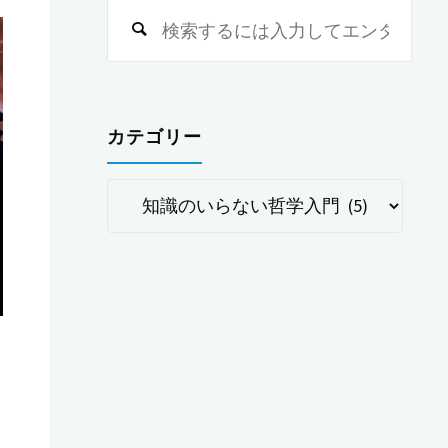
検
索
対
象:
カテゴリー
カ
テ
ゴ
リ
ー