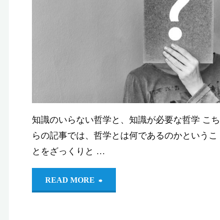
い哲学入門
ら
い
始
哲
め
学
る
入
哲
知識のいらない哲学と、知識が必要な哲学 こち
門】
らの記事では、哲学とは何であるのかというこ
学"
2：
とをざっくりと …
敬
"【知
READ MORE
語
識
か