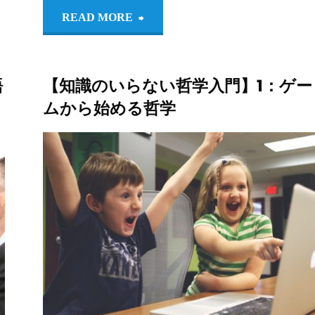
"【知
READ MORE
識
語
【知識のいらない哲学入門】1：ゲー
の
ムから始める哲学
い
ら
りるれろ。
学
/
知識のいら
な
い哲学入門
い
哲
学