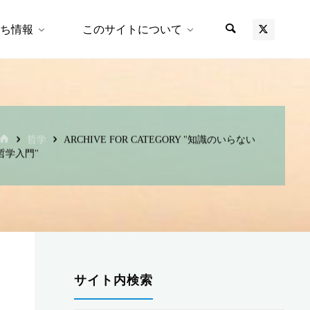
ち情報
このサイトについて
ホ
哲学
ARCHIVE FOR CATEGORY "知識のいらない
ー
哲学入門"
ム
ロ
サイト内検索