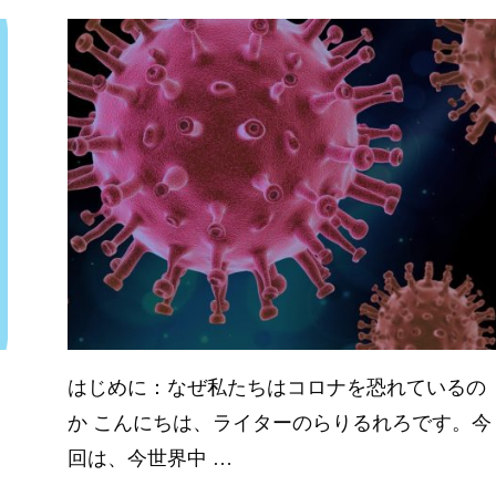
りるれろ。
学
/
知識のいら
い哲学入門
はじめに：なぜ私たちはコロナを恐れているの
か こんにちは、ライターのらりるれろです。今
回は、今世界中 …