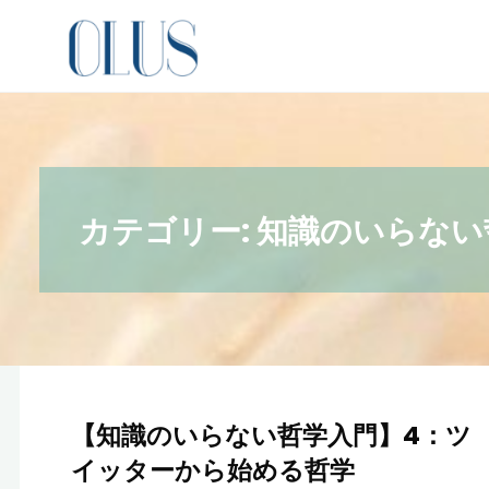
コ
オン
ン
ライ
テ
ン図
ン
書館
ツ
（哲
へ
学・
カテゴリー:
知識のいらない
ス
文
キ
学・
ッ
文化
プ
人類
学）
哲
【知識のいらない哲学入門】4：ツ
学
イッターから始める哲学
を
志